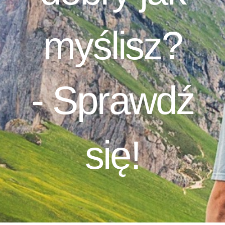
myślisz?
-
Sprawdź
się!