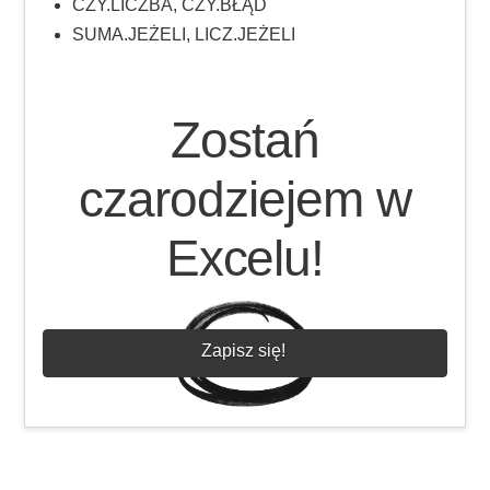
CZY.LICZBA, CZY.BŁĄD
SUMA.JEŻELI, LICZ.JEŻELI
Zostań
czarodziejem w
Excelu!
Zapisz się!