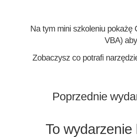
Na tym mini szkoleniu pokażę C
VBA) abyś
Zobaczysz co potrafi narzędz
Poprzednie wydarz
To wydarzenie b