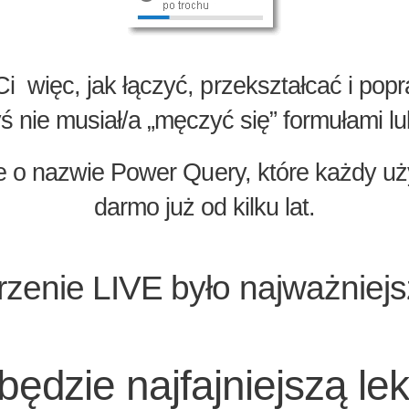
i więc, jak łączyć, przekształcać i po
 nie musiał/a „męczyć się” formułami lu
ie o nazwie Power Query, które każdy u
darmo już od kilku lat.
enie LIVE było najważniejsz
ędzie najfajniejszą le