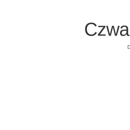
Czwar
D