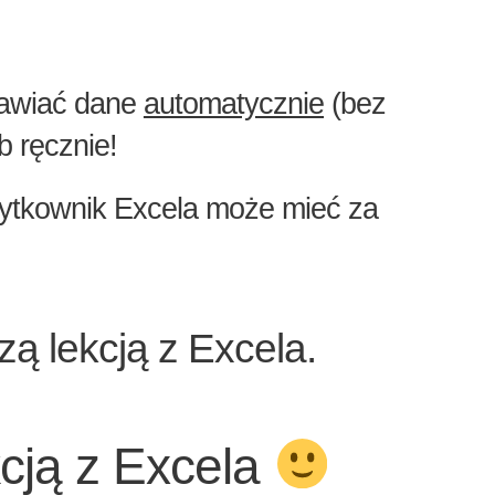
prawiać dane
automatycznie
(bez
b ręcznie!
żytkownik Excela może mieć za
ą lekcją z Excela.
kcją z Excela