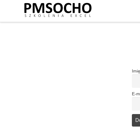
Imi
E-m