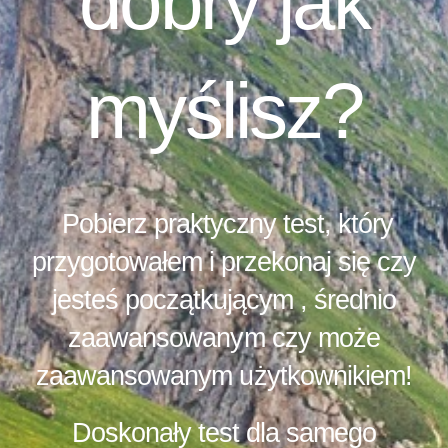
dobry jak
myślisz?
Pobierz praktyczny test, który
przygotowałem i przekonaj się czy
jesteś początkującym , średnio
zaawansowanym czy może
zaawansowanym użytkownikiem!
Doskonały test dla samego