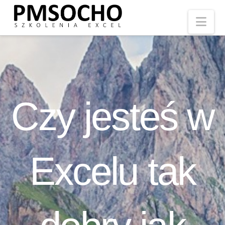
Nav
Czy jesteś w
Excelu tak