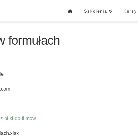
Szkolenia
Kursy
w formułach
le
o.com
-pliki-do-filmow
ach.xlsx