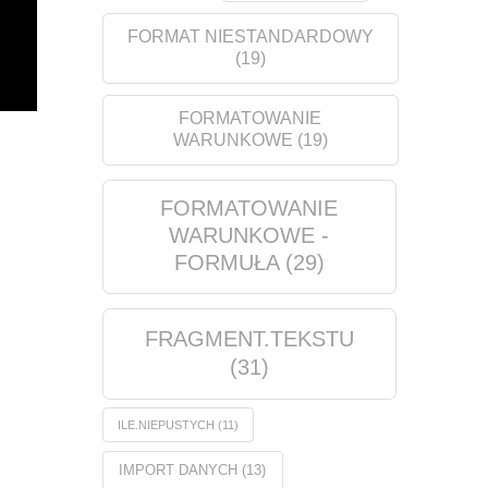
FORMAT NIESTANDARDOWY
(19)
FORMATOWANIE
WARUNKOWE
(19)
FORMATOWANIE
WARUNKOWE -
FORMUŁA
(29)
FRAGMENT.TEKSTU
(31)
ILE.NIEPUSTYCH
(11)
IMPORT DANYCH
(13)