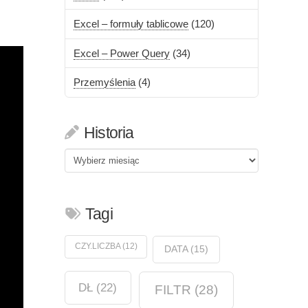
Excel – formuły tablicowe
(120)
Excel – Power Query
(34)
Przemyślenia
(4)
Historia
Historia
Tagi
CZY.LICZBA
(12)
DATA
(15)
DŁ
(22)
FILTR
(28)