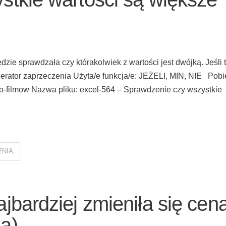
zie sprawdzała czy którakolwiek z wartości jest dwójką. Jeśli t
perator zaprzeczenia Użyta/e funkcja/e: JEŻELI, MIN, NIE Pobi
-do-filmow Nazwa pliku: excel-564 – Sprawdzenie czy wszystkie
ENIA
jbardziej zmieniła się cen
ą)