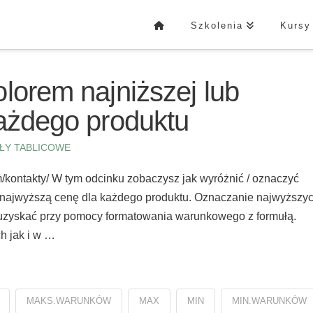
Szkolenia
Kursy
lorem najniższej lub
każdego produktu
ŁY TABLICOWE
kontakty/ W tym odcinku zobaczysz jak wyróżnić / oznaczyć
b najwyższą cenę dla każdego produktu. Oznaczanie najwyższy
a uzyskać przy pomocy formatowania warunkowego z formułą.
h jak i w …
MAKS.WARUNKÓW
MAX
MIN
MIN.WARUNKÓW