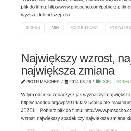
plik do filmu: http://www.pmsocho.com/pobierz-pliki-
wyższej lub niższej.xlsx
INDEKS
MIN
MODUŁ.LICZBY
PODAJ.PO
Największy wzrost, na
największa zmiana
PIOTR MAJCHER
2014-03-26
EXCEL - FORMU
W tym odcinku zobaczysz jak wyznaczyć największą 
http://chandoo.org/wp/2014/03/21/calculate-maxim
JEŻELI Pobierz plik do filmu: http://www.pmsocho.c
wzrost, największy spadek czy największa zmiana.x