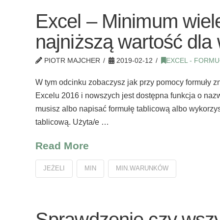
Excel – Minimum wiel
najniższą wartość dla 
PIOTR MAJCHER
2019-02-12
EXCEL - FORMU
W tym odcinku zobaczysz jak przy pomocy formuły zn
Excelu 2016 i nowszych jest dostępna funkcja o n
musisz albo napisać formułę tablicową albo wykorzy
tablicową. Użyta/e …
Read More
JEŻELI
MIN
MIN.WARUNKÓW
Sprawdzenie czy wszy