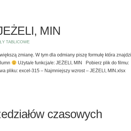
 JEŻELI, MIN
ŁY TABLICOWE
iększą zmianę. W tym dla odmiany piszę formułę która znajdz
olumn
Użyta/e funkcja/e: JEŻELI, MIN Pobierz plik do filmu:
wa pliku: excel-315 – Najmniejszy wzrost – JEŻELI, MIN.xlsx
zedziałów czasowych