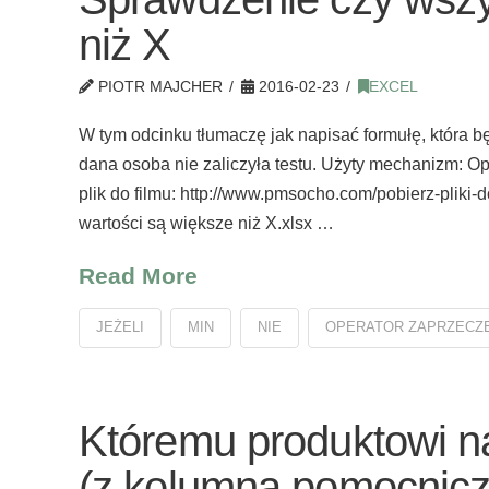
niż X
PIOTR MAJCHER
2016-02-23
EXCEL
W tym odcinku tłumaczę jak napisać formułę, która będ
dana osoba nie zaliczyła testu. Użyty mechanizm: O
plik do filmu: http://www.pmsocho.com/pobierz-pliki
wartości są większe niż X.xlsx …
Read More
JEŻELI
MIN
NIE
OPERATOR ZAPRZECZ
Któremu produktowi na
(z kolumną pomocnicz