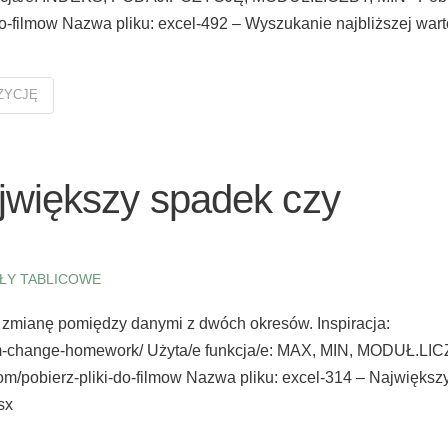
do-filmow Nazwa pliku: excel-492 – Wyszukanie najbliższej wart
ZYCJĘ
jwiększy spadek czy
ŁY TABLICOWE
zmianę pomiędzy danymi z dwóch okresów. Inspiracja:
um-change-homework/ Użyta/e funkcja/e: MAX, MIN, MODUŁ.LIC
om/pobierz-pliki-do-filmow Nazwa pliku: excel-314 – Największ
lsx