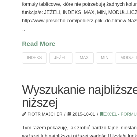
formuły tablicowe, które nie potrzebują żadnych ko
funkcja/e: JEŻELI, INDEKS, MAX, MIN, MODUŁ.LIC
http://www.pmsocho.com/pobierz-pliki-do-filmow Nazw
…
Read More
INDEKS
JEŻELI
MAX
MIN
MODUŁ.
Wyszukanie najbliższe
niższej
PIOTR MAJCHER
2015-10-01
EXCEL - FORMU
Tym razem pokazuję, jak zrobić bardzo fajne, niest
wyższej lub najbliższej niższej wartości! Użyta/