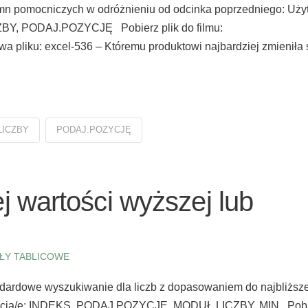
lumn pomocniczych w odróżnieniu od odcinka poprzedniego: Uży
ZBY, PODAJ.POZYCJĘ Pobierz plik do filmu:
a pliku: excel-536 – Któremu produktowi najbardziej zmieniła 
LICZBY
PODAJ.POZYCJĘ
j wartości wyższej lub
ŁY TABLICOWE
andardowe wyszukiwanie dla liczb z dopasowaniem do najbliższe
e funkcja/e: INDEKS, PODAJ.POZYCJĘ, MODUŁ.LICZBY, MIN Pob