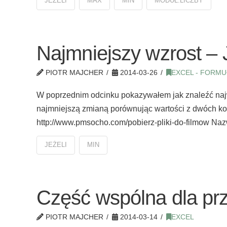
JEŻELI
MAX
MIN
MODUŁ.LICZBY
Najmniejszy wzrost –
PIOTR MAJCHER
2014-03-26
EXCEL - FORMU
W poprzednim odcinku pokazywałem jak znaleźć najw
najmniejszą zmianą porównując wartości z dwóch k
http://www.pmsocho.com/pobierz-pliki-do-filmow Naz
JEŻELI
MIN
Część wspólna dla pr
PIOTR MAJCHER
2014-03-14
EXCEL