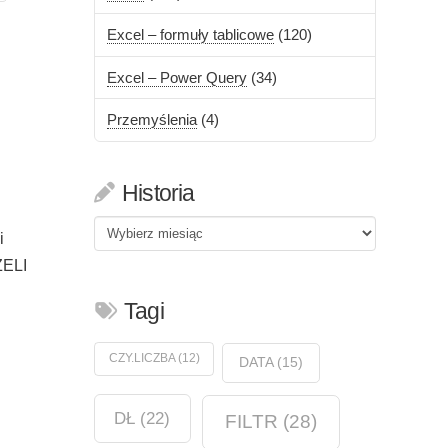
Excel – formuły tablicowe
(120)
Excel – Power Query
(34)
Przemyślenia
(4)
Historia
Historia
i
ŻELI
Tagi
CZY.LICZBA
(12)
DATA
(15)
DŁ
(22)
FILTR
(28)