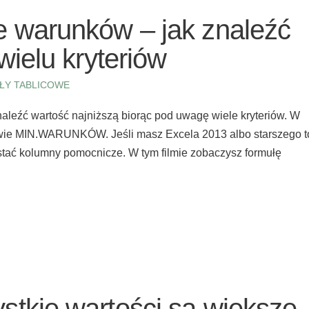
e warunków – jak znaleźć
wielu kryteriów
ŁY TABLICOWE
aleźć wartość najniższą biorąc pod uwagę wiele kryteriów. W
azwie MIN.WARUNKÓW. Jeśli masz Excela 2013 albo starszego t
stać kolumny pomocnicze. W tym filmie zobaczysz formułę
stkie wartości są większe