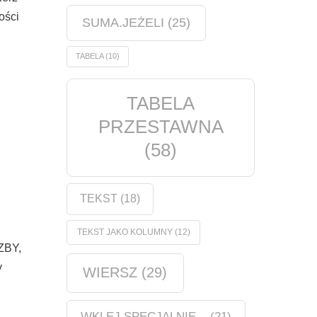
ości
SUMA.JEŻELI
(25)
TABELA
(10)
TABELA
PRZESTAWNA
(58)
TEKST
(18)
TEKST JAKO KOLUMNY
(12)
ZBY,
y
WIERSZ
(29)
WKLEJ SPECJALNIE...
(21)