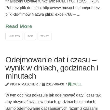
finalistom! Użyta/e funkcja/e: NUM.TYG, TEKST, ROK
Pobierz plik do filmu: http://www.pmsocho.com/pobierz-
pliki-do-filmow Nazwa pliku: excel-768 – …
Read More
NUM.TYG
ROK
TEKST
Odejmowanie dat i czasu –
wynik w dniach, godzinach i
minutach
PIOTR MAJCHER
2017-06-08
EXCEL
W tym odcinku pokazuję jak odejmować daty i czas tak
aby otrzymać wynik w dniach, godzinach i minutach.
Samo odejmowanie dat zapisanych razem z czasami