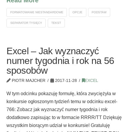
Read More
FORMATOWANIE NIESTANDARDOWE
OPCJE
PODSTAW
SEPARATOR TYSIĘCY
TEKST
Excel – Jak wyznaczyć
numer tygodnia i rok na 56
sposobów
PIOTR MAJCHER
2017-11-28
EXCEL
W tym odcinku pokazuję formułę, która zwyciężyła w
konkursie ogłoszonym tydzień temu w odcinku excel-
766: Zobacz jak wyznaczyć numer tygodnia i rok
dodatkowo zapisując to w formacie RRRR/TT Dziękuję
wszystkim biorącym udział w konkursie! Gratuluję