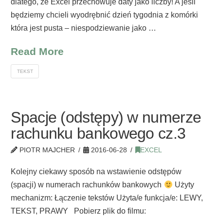
dlatego, że Excel przechowuje daty jako liczby! A jeśli
będziemy chcieli wyodrębnić dzień tygodnia z komórki
która jest pusta – niespodziewanie jako …
Read More
TEKST
Spacje (odstępy) w numerze
rachunku bankowego cz.3
PIOTR MAJCHER
2016-06-28
EXCEL
Kolejny ciekawy sposób na wstawienie odstępów
(spacji) w numerach rachunków bankowych
Użyty
mechanizm: Łączenie tekstów Użyta/e funkcja/e: LEWY,
TEKST, PRAWY Pobierz plik do filmu: