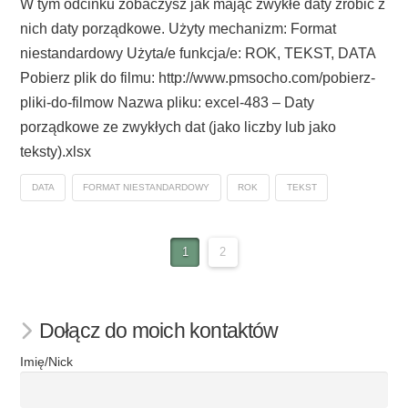
W tym odcinku zobaczysz jak mając zwykłe daty zrobić z
nich daty porządkowe. Użyty mechanizm: Format
niestandardowy Użyta/e funkcja/e: ROK, TEKST, DATA
Pobierz plik do filmu: http://www.pmsocho.com/pobierz-
pliki-do-filmow Nazwa pliku: excel-483 – Daty
porządkowe ze zwykłych dat (jako liczby lub jako
teksty).xlsx
DATA
FORMAT NIESTANDARDOWY
ROK
TEKST
1
2
Dołącz do moich kontaktów
Imię/Nick