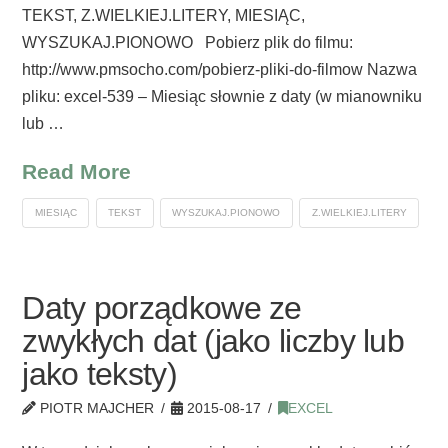
TEKST, Z.WIELKIEJ.LITERY, MIESIĄC,
WYSZUKAJ.PIONOWO Pobierz plik do filmu:
http://www.pmsocho.com/pobierz-pliki-do-filmow Nazwa
pliku: excel-539 – Miesiąc słownie z daty (w mianowniku
lub …
Read More
MIESIĄC
TEKST
WYSZUKAJ.PIONOWO
Z.WIELKIEJ.LITERY
Daty porządkowe ze
zwykłych dat (jako liczby lub
jako teksty)
PIOTR MAJCHER
2015-08-17
EXCEL