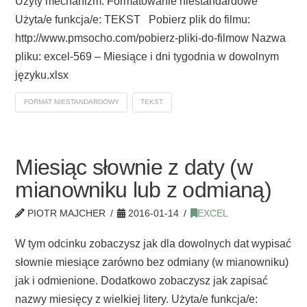
Użyty mechanizm: Formatowanie niestandardowe
Użyta/e funkcja/e: TEKST Pobierz plik do filmu:
http://www.pmsocho.com/pobierz-pliki-do-filmow Nazwa
pliku: excel-569 – Miesiące i dni tygodnia w dowolnym
języku.xlsx
FORMAT NIESTANDARDOWY
TEKST
Miesiąc słownie z daty (w
mianowniku lub z odmianą)
PIOTR MAJCHER
2016-01-14
EXCEL
W tym odcinku zobaczysz jak dla dowolnych dat wypisać
słownie miesiące zarówno bez odmiany (w mianowniku)
jak i odmienione. Dodatkowo zobaczysz jak zapisać
nazwy miesięcy z wielkiej litery. Użyta/e funkcja/e: