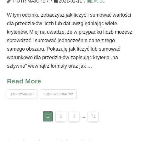
PIOTR MAJCHER
2021-02-11
EXCEL
W tym odcinku zobaczysz jak liczyć i sumować wartości
dla przedziałów liczb lub dat uwzględniając wiele
kryteriów. Miej na uwadze, że w przypadku liczb możesz
sprawdzać i sumować jednocześnie dane z tego
samego obszaru. Pokazuję jak liczyć lub sumować
warunkowo dla przedziałów zapisując kryteria „na
sztywno” wewnątrz formuły oraz jak …
Read More
LICZ.WARUNKI
SUMA.WARUNKÓW
1
2
3
...
71