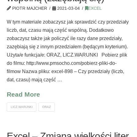
PIOTR MAJCHER
2021-03-04
EXCEL
W tym materiale zobaczysz jak sprawdzić czy przedziały
liczb, dat, czasu mają część wspólną. Dodatkowo
zobaczysz także jak policzyć ile razy dane przedziały,
zazębiają się z innym przedziałem (będącym kryterium).
Użyta/e funkcja/e: ORAZ, LICZ.WARUNKI Pobierz plik
do filmu: http://www.pmsocho.com/pobierz-pliki-do-
filmow Nazwa pliku: excel-898 – Czy przedziały (liczb,
dat, czasu) mają część …
Read More
LICZ.WARUNKI
ORAZ
Excel – Zmiana wielkości liter