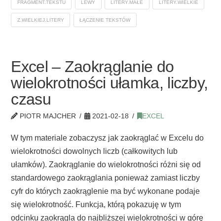
FRAGMENT.TEKSTU
LEWY
LITERY.MAŁE
LITERY.WIELKIE
Z.WIELKIEJ.LITERY
ŁĄCZENIE TEKSTÓW
Excel – Zaokrąglanie do
wielokrotności ułamka, liczby,
czasu
PIOTR MAJCHER
2021-02-18
EXCEL
W tym materiale zobaczysz jak zaokrąglać w Excelu do
wielokrotności dowolnych liczb (całkowitych lub
ułamków). Zaokrąglanie do wielokrotności różni się od
standardowego zaokrąglania ponieważ zamiast liczby
cyfr do których zaokrąglenie ma być wykonane podaje
się wielokrotność. Funkcja, którą pokazuję w tym
odcinku zaokrągla do najbliższej wielokrotności w górę