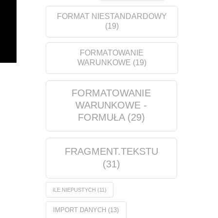
FORMAT NIESTANDARDOWY
(19)
FORMATOWANIE
WARUNKOWE
(19)
FORMATOWANIE
WARUNKOWE -
FORMUŁA
(29)
FRAGMENT.TEKSTU
(31)
ILE.NIEPUSTYCH
(11)
IMPORT DANYCH
(13)