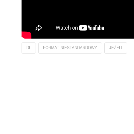
DŁ
FORMAT NIESTANDARDOWY
JEŻELI