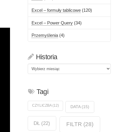
Excel – formuły tablicowe
(120)
Excel – Power Query
(34)
Przemyślenia
(4)
Historia
Historia
Tagi
CZY.LICZBA
(12)
DATA
(15)
DŁ
(22)
FILTR
(28)