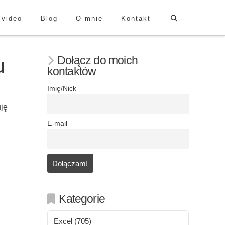
 video
Blog
O mnie
Kontakt
Dołącz do moich
u
kontaktów
Imię/Nick
uję
E-mail
Kategorie
Excel
(705)