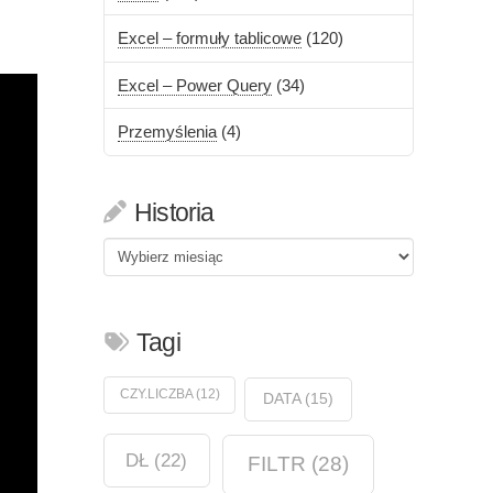
Excel – formuły tablicowe
(120)
Excel – Power Query
(34)
Przemyślenia
(4)
Historia
Historia
Tagi
CZY.LICZBA
(12)
DATA
(15)
DŁ
(22)
FILTR
(28)