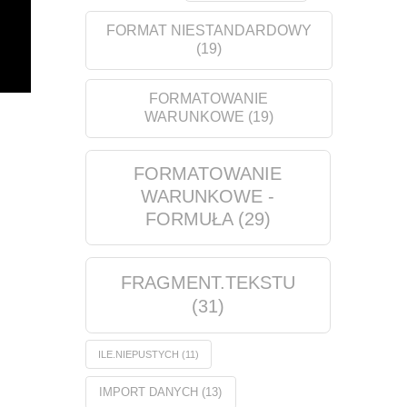
FORMAT NIESTANDARDOWY
(19)
FORMATOWANIE
WARUNKOWE
(19)
FORMATOWANIE
WARUNKOWE -
FORMUŁA
(29)
FRAGMENT.TEKSTU
(31)
ILE.NIEPUSTYCH
(11)
IMPORT DANYCH
(13)