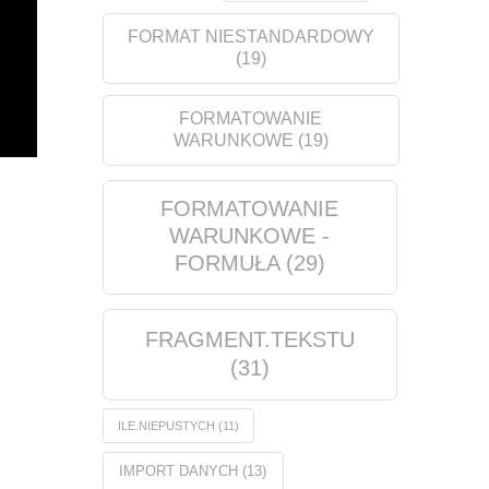
FORMAT NIESTANDARDOWY
(19)
FORMATOWANIE
WARUNKOWE
(19)
FORMATOWANIE
WARUNKOWE -
FORMUŁA
(29)
FRAGMENT.TEKSTU
(31)
ILE.NIEPUSTYCH
(11)
IMPORT DANYCH
(13)