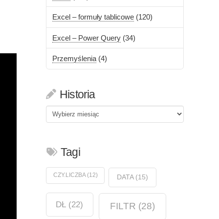
Excel – formuły tablicowe
(120)
Excel – Power Query
(34)
Przemyślenia
(4)
Historia
Historia
Tagi
CZY.LICZBA
(12)
DATA
(15)
DŁ
(22)
FILTR
(28)