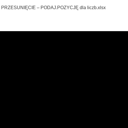
5 – PRZESUNIĘCIE – PODAJ.POZYCJĘ dla liczb.xlsx