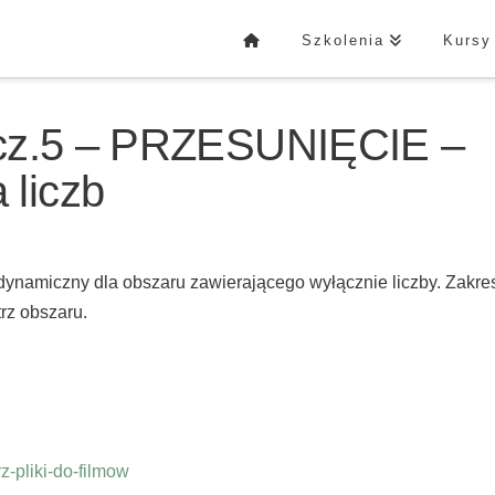
Szkolenia
Kursy
 cz.5 – PRZESUNIĘCIE –
liczb
ynamiczny dla obszaru zawierającego wyłącznie liczby. Zakre
rz obszaru.
-pliki-do-filmow