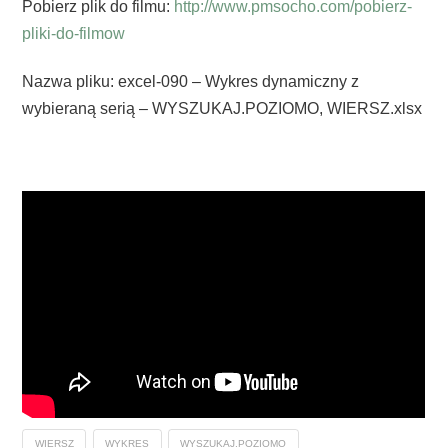
Pobierz plik do filmu:
http://www.pmsocho.com/pobierz-
pliki-do-filmow
Nazwa pliku: excel-090 – Wykres dynamiczny z
wybieraną serią – WYSZUKAJ.POZIOMO, WIERSZ.xlsx
WIERSZ
WYKRES
WYSZUKAJ.POZIOMO