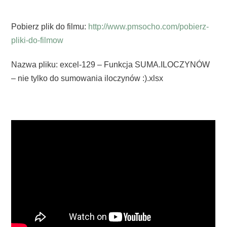
Pobierz plik do filmu:
http://www.pmsocho.com/pobierz-
pliki-do-filmow
Nazwa pliku: excel-129 – Funkcja SUMA.ILOCZYNÓW
– nie tylko do sumowania iloczynów :).xlsx