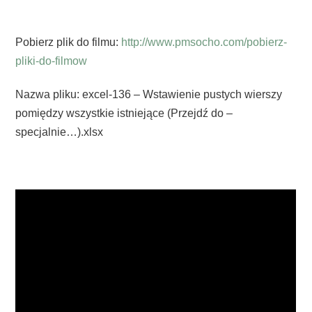
Pobierz plik do filmu:
http://www.pmsocho.com/pobierz-
pliki-do-filmow
Nazwa pliku: excel-136 – Wstawienie pustych wierszy
pomiędzy wszystkie istniejące (Przejdź do –
specjalnie…).xlsx