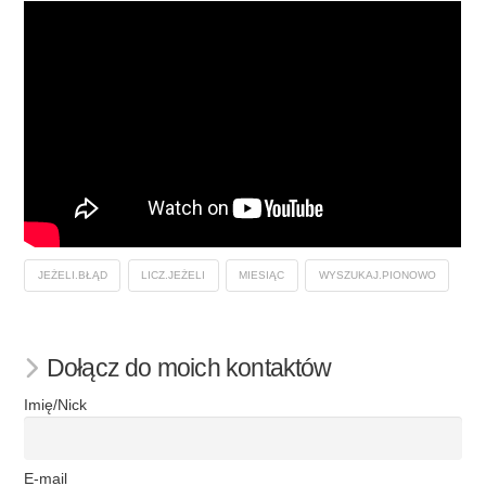
JEŻELI.BŁĄD
LICZ.JEŻELI
MIESIĄC
WYSZUKAJ.PIONOWO
Dołącz do moich kontaktów
Imię/Nick
E-mail