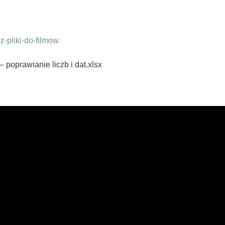
-pliki-do-filmow
– poprawianie liczb i dat.xlsx