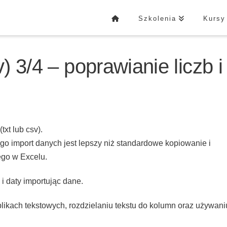
Szkolenia
Kursy
) 3/4 – poprawianie liczb i
xt lub csv).
ego import danych jest lepszy niż standardowe kopiowanie i
ego w Excelu.
 i daty importując dane.
ikach tekstowych, rozdzielaniu tekstu do kolumn oraz używani