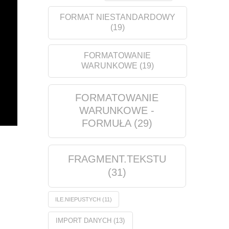
FORMAT NIESTANDARDOWY
(19)
FORMATOWANIE
WARUNKOWE
(19)
FORMATOWANIE
WARUNKOWE -
FORMUŁA
(29)
FRAGMENT.TEKSTU
(31)
ILE.NIEPUSTYCH
(11)
IMPORT DANYCH
(13)