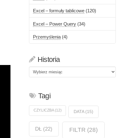
Excel – formuły tablicowe
(120)
Excel – Power Query
(34)
Przemyślenia
(4)
Historia
Historia
Tagi
CZY.LICZBA
(12)
DATA
(15)
DŁ
(22)
FILTR
(28)