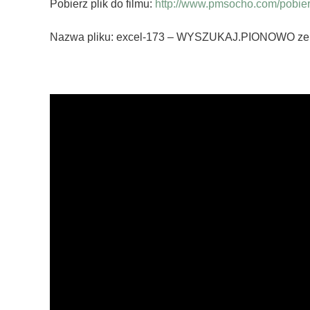
Pobierz plik do filmu:
http://www.pmsocho.com/pobierz
Nazwa pliku: excel-173 – WYSZUKAJ.PIONOWO ze sp