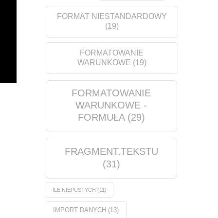
FORMAT NIESTANDARDOWY
(19)
FORMATOWANIE
WARUNKOWE
(19)
FORMATOWANIE
WARUNKOWE -
FORMUŁA
(29)
FRAGMENT.TEKSTU
(31)
ILE.NIEPUSTYCH
(11)
IMPORT DANYCH
(13)