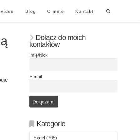
 video
Blog
O mnie
Kontakt
Dołącz do moich
są
kontaktów
Imię/Nick
E-mail
puje
Kategorie
Excel
(705)