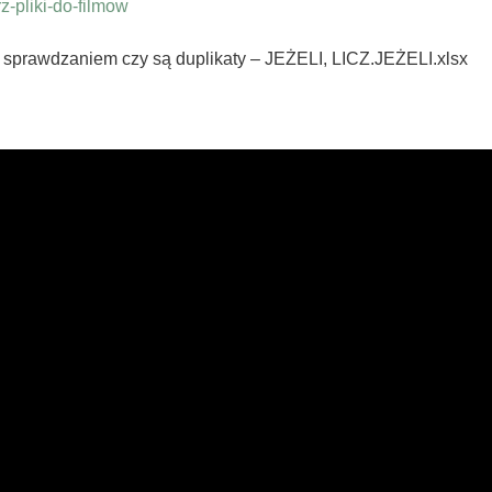
-pliki-do-filmow
rawdzaniem czy są duplikaty – JEŻELI, LICZ.JEŻELI.xlsx