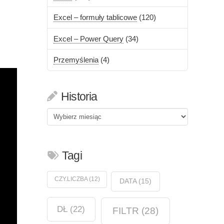
Excel – formuły tablicowe
(120)
Excel – Power Query
(34)
Przemyślenia
(4)
Historia
Historia
Tagi
CZY.LICZBA
(12)
DATA
(15)
DŁ
(22)
FILTR
(28)