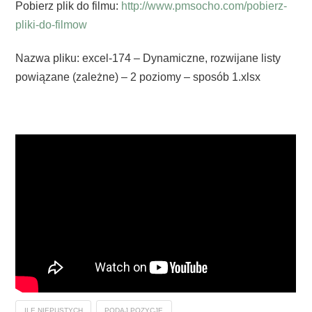
Pobierz plik do filmu:
http://www.pmsocho.com/pobierz-
pliki-do-filmow
Nazwa pliku: excel-174 – Dynamiczne, rozwijane listy
powiązane (zależne) – 2 poziomy – sposób 1.xlsx
ILE.NIEPUSTYCH
PODAJ.POZYCJĘ