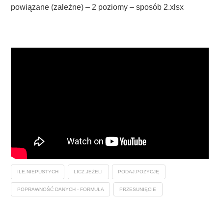
powiązane (zależne) – 2 poziomy – sposób 2.xlsx
ILE.NIEPUSTYCH
LICZ.JEŻELI
PODAJ.POZYCJĘ
POPRAWNOŚĆ DANYCH - FORMUŁA
PRZESUNIĘCIE