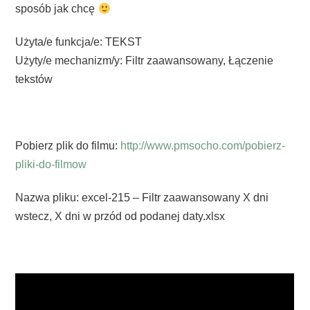
sposób jak chcę
Użyta/e funkcja/e: TEKST
Użyty/e mechanizm/y: Filtr zaawansowany, Łączenie
tekstów
Pobierz plik do filmu:
http://www.pmsocho.com/pobierz-
pliki-do-filmow
Nazwa pliku: excel-215 – Filtr zaawansowany X dni
wstecz, X dni w przód od podanej daty.xlsx