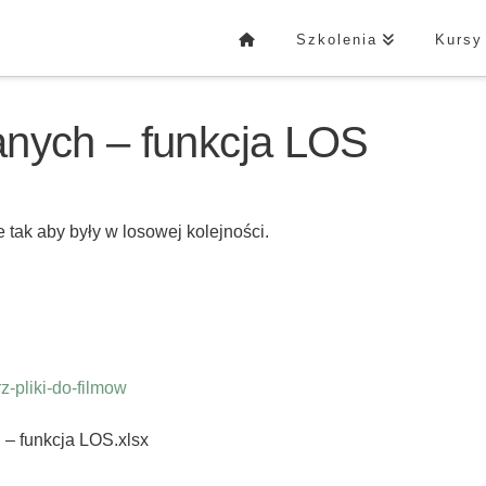
Szkolenia
Kursy
anych – funkcja LOS
 tak aby były w losowej kolejności.
-pliki-do-filmow
 – funkcja LOS.xlsx