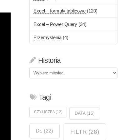
Excel – formuły tablicowe
(120)
Excel – Power Query
(34)
Przemyślenia
(4)
Historia
Historia
Tagi
CZY.LICZBA
(12)
DATA
(15)
DŁ
(22)
FILTR
(28)