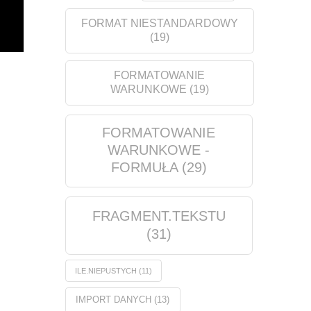
FORMAT NIESTANDARDOWY
(19)
FORMATOWANIE
WARUNKOWE
(19)
FORMATOWANIE
WARUNKOWE -
FORMUŁA
(29)
FRAGMENT.TEKSTU
(31)
ILE.NIEPUSTYCH
(11)
IMPORT DANYCH
(13)