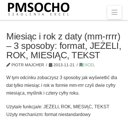
Nav
Miesiąc i rok z daty (mm-rrrr)
– 3 sposoby: format, JEŻELI,
ROK, MIESIĄC, TEKST
PIOTR MAJCHER
2013-11-21
EXCEL
W tym odcinku zobaczysz 3 sposoby jak wyświetlić dla
dat tylko miesiąc i rok w formie mm-rrrr czyli dwie cyfry
miesiąca, myślnik i cztery cyfry roku.
Użyta/e funkcja/e: JEŻELI, ROK, MIESIĄC, TEKST
Użyty mechanizm: format niestandardowy