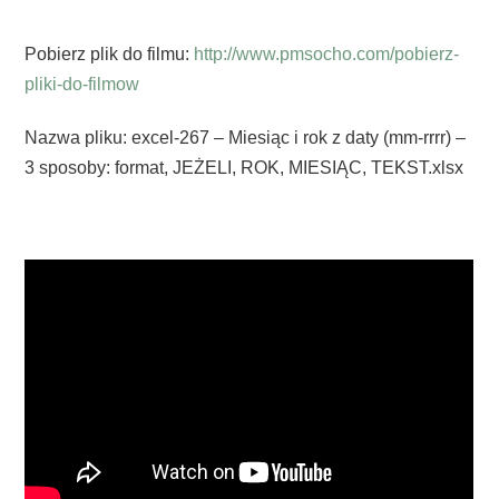
Pobierz plik do filmu:
http://www.pmsocho.com/pobierz-
pliki-do-filmow
Nazwa pliku: excel-267 – Miesiąc i rok z daty (mm-rrrr) –
3 sposoby: format, JEŻELI, ROK, MIESIĄC, TEKST.xlsx