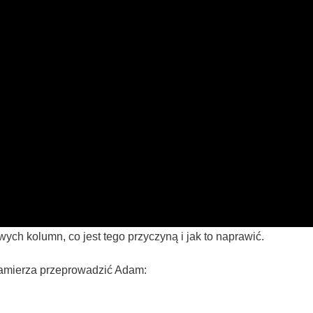
ch kolumn, co jest tego przyczyną i jak to naprawić.
 zamierza przeprowadzić Adam: