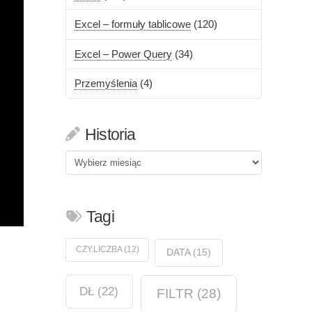
Excel – formuły tablicowe
(120)
Excel – Power Query
(34)
Przemyślenia
(4)
Historia
Historia
Tagi
CZY.LICZBA
(12)
DATA
(15)
DŁ
(22)
FILTR
(28)