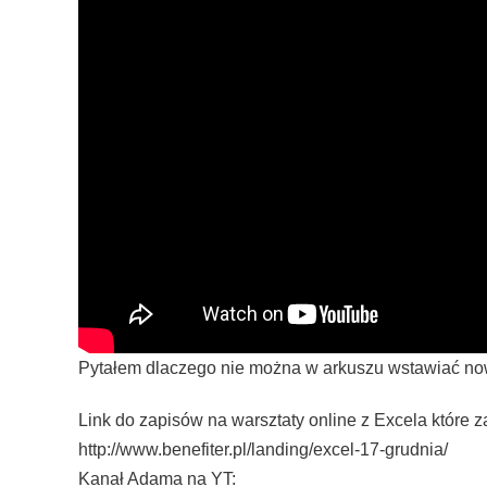
Pytałem dlaczego nie można w arkuszu wstawiać nowy
Link do zapisów na warsztaty online z Excela które
http://www.benefiter.pl/landing/excel-17-grudnia/
Kanał Adama na YT: