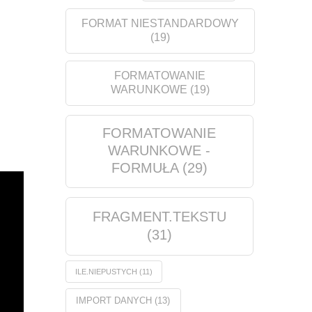
FORMAT NIESTANDARDOWY
(19)
FORMATOWANIE
WARUNKOWE
(19)
FORMATOWANIE
WARUNKOWE -
FORMUŁA
(29)
FRAGMENT.TEKSTU
(31)
ILE.NIEPUSTYCH
(11)
IMPORT DANYCH
(13)