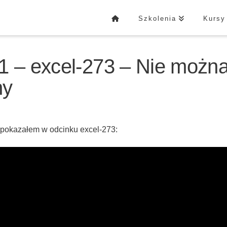
Szkolenia
Kursy
1 – excel-273 – Nie możn
ny
 pokazałem w odcinku excel-273: