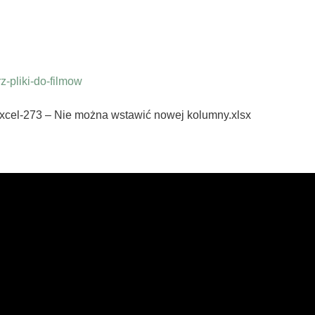
-pliki-do-filmow
excel-273 – Nie można wstawić nowej kolumny.xlsx