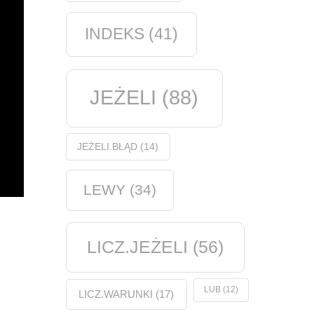
INDEKS
(41)
JEŻELI
(88)
JEŻELI.BŁĄD
(14)
LEWY
(34)
LICZ.JEŻELI
(56)
LUB
(12)
LICZ.WARUNKI
(17)