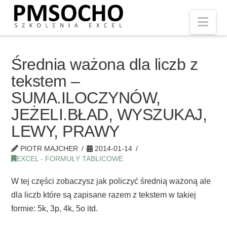
Nav
Średnia ważona dla liczb z
tekstem –
SUMA.ILOCZYNÓW,
JEŻELI.BŁAD, WYSZUKAJ,
LEWY, PRAWY
PIOTR MAJCHER
2014-01-14
EXCEL - FORMUŁY TABLICOWE
W tej części zobaczysz jak policzyć średnią ważoną ale
dla liczb które są zapisane razem z tekstem w takiej
formie: 5k, 3p, 4k, 5o itd.