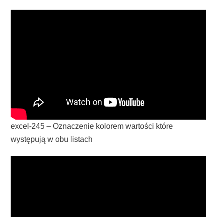
excel-245 – Oznaczenie kolorem wartości które
występują w obu listach