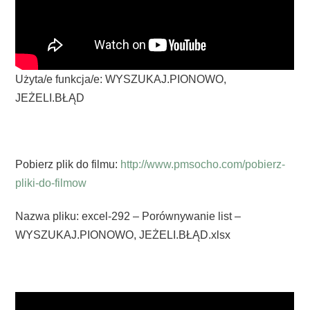
Użyta/e funkcja/e: WYSZUKAJ.PIONOWO,
JEŻELI.BŁĄD
Pobierz plik do filmu:
http://www.pmsocho.com/pobierz-
pliki-do-filmow
Nazwa pliku: excel-292 – Porównywanie list –
WYSZUKAJ.PIONOWO, JEŻELI.BŁĄD.xlsx