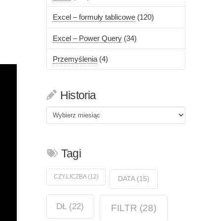
Excel – formuły tablicowe
(120)
Excel – Power Query
(34)
Przemyślenia
(4)
Historia
Historia
Tagi
CZY.LICZBA
(12)
DATA
(15)
DŁ
(22)
FILTR
(28)