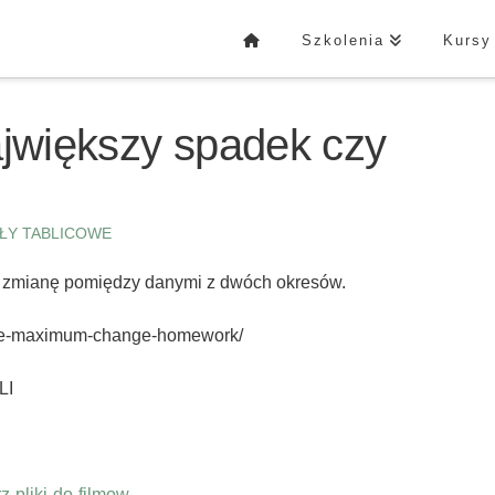
Szkolenia
Kursy
ajwiększy spadek czy
ŁY TABLICOWE
 zmianę pomiędzy danymi z dwóch okresów.
ulate-maximum-change-homework/
LI
-pliki-do-filmow