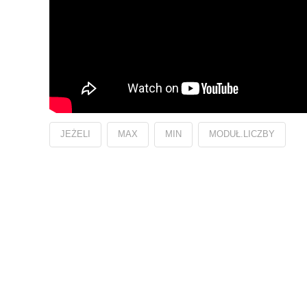
JEŻELI
MAX
MIN
MODUŁ.LICZBY