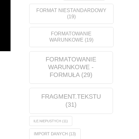
FORMAT NIESTANDARDOWY
(19)
FORMATOWANIE
WARUNKOWE
(19)
FORMATOWANIE
WARUNKOWE -
FORMUŁA
(29)
FRAGMENT.TEKSTU
(31)
ILE.NIEPUSTYCH
(11)
IMPORT DANYCH
(13)