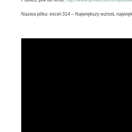
Nazwa pliku: excel-314 – Największy wzrost, najwię