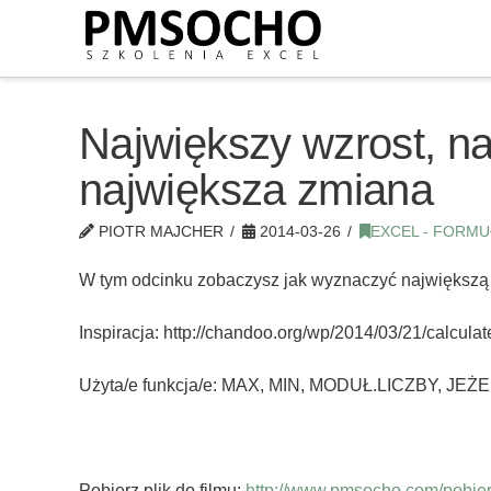
Największy wzrost, n
największa zmiana
PIOTR MAJCHER
2014-03-26
EXCEL - FORMU
W tym odcinku zobaczysz jak wyznaczyć największą
Inspiracja: http://chandoo.org/wp/2014/03/21/calc
Użyta/e funkcja/e: MAX, MIN, MODUŁ.LICZBY, JEŻE
Pobierz plik do filmu:
http://www.pmsocho.com/pobierz