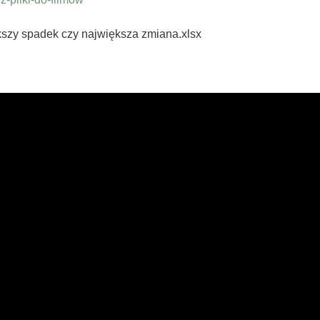
kszy spadek czy największa zmiana.xlsx