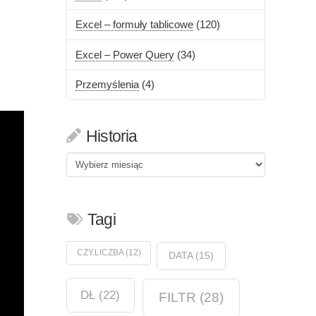
Excel – formuły tablicowe
(120)
Excel – Power Query
(34)
Przemyślenia
(4)
Historia
Historia
Tagi
CZY.LICZBA
(12)
DATA
(15)
DŁ
(22)
FILTR
(28)