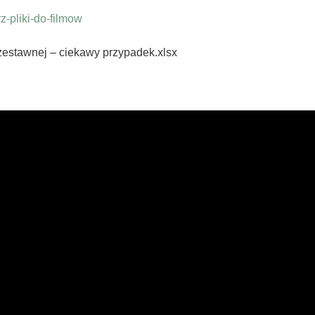
-pliki-do-filmow
rzestawnej – ciekawy przypadek.xlsx