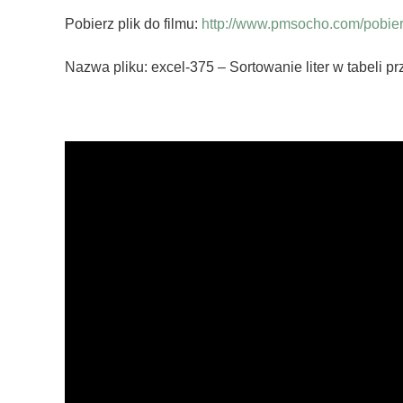
Pobierz plik do filmu:
http://www.pmsocho.com/pobierz
Nazwa pliku: excel-375 – Sortowanie liter w tabeli p