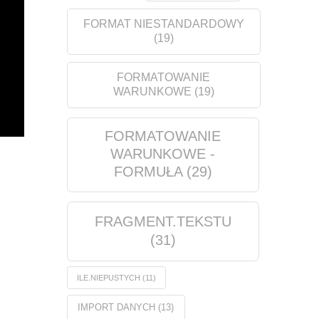
FORMAT NIESTANDARDOWY
(19)
FORMATOWANIE
WARUNKOWE
(19)
FORMATOWANIE
WARUNKOWE -
FORMUŁA
(29)
FRAGMENT.TEKSTU
(31)
ILE.NIEPUSTYCH
(11)
IMPORT DANYCH
(13)