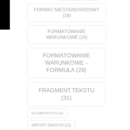
FORMAT NIESTANDARDOWY
(19)
FORMATOWANIE
WARUNKOWE
(19)
FORMATOWANIE
WARUNKOWE -
FORMUŁA
(29)
FRAGMENT.TEKSTU
(31)
ILE.NIEPUSTYCH
(11)
IMPORT DANYCH
(13)