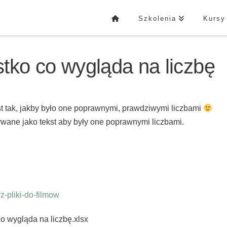
Szkolenia
Kursy
stko co wygląda na liczbę
t tak, jakby było one poprawnymi, prawdziwymi liczbami
ywane jako tekst aby były one poprawnymi liczbami.
-pliki-do-filmow
co wygląda na liczbę.xlsx