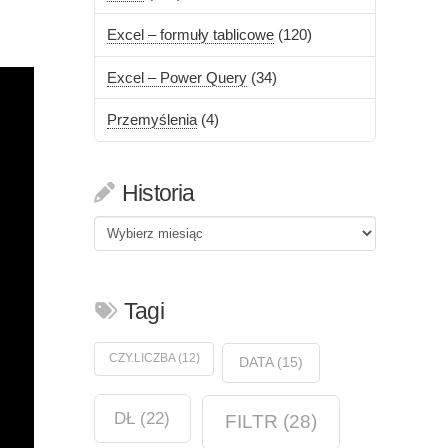
Excel – formuły tablicowe
(120)
Excel – Power Query
(34)
Przemyślenia
(4)
Historia
Historia
Tagi
CZY.LICZBA
(12)
DATA
(15)
DŁ
(22)
FILTR
(28)