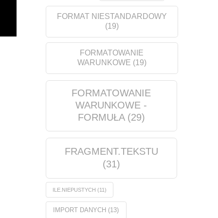
FORMAT NIESTANDARDOWY
(19)
FORMATOWANIE
WARUNKOWE
(19)
FORMATOWANIE
WARUNKOWE -
FORMUŁA
(29)
FRAGMENT.TEKSTU
(31)
ILE.NIEPUSTYCH
(11)
IMPORT DANYCH
(13)