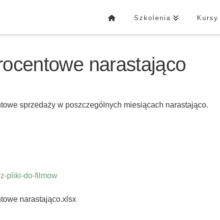
Szkolenia
Kursy
procentowe narastająco
entowe sprzedaży w poszczególnych miesiącach narastająco.
-pliki-do-filmow
ntowe narastająco.xlsx