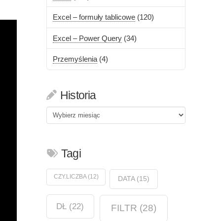
Excel – formuły tablicowe
(120)
Excel – Power Query
(34)
Przemyślenia
(4)
Historia
Historia
Tagi
CZY.LICZBA
(12)
DATA
(15)
DŁ
(22)
FILTR
(28)