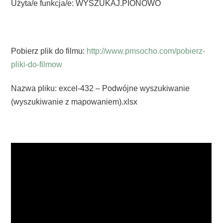
Użyta/e funkcja/e: WYSZUKAJ.PIONOWO
Pobierz plik do filmu:
http://www.pmsocho.com/pobierz-
pliki-do-filmow
Nazwa pliku: excel-432 – Podwójne wyszukiwanie
(wyszukiwanie z mapowaniem).xlsx