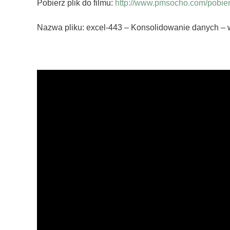
Pobierz plik do filmu:
http://www.pmsocho.com/pobierz
Nazwa pliku: excel-443 – Konsolidowanie danych –