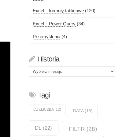
Excel – formuły tablicowe
(120)
Excel – Power Query
(34)
Przemyślenia
(4)
Historia
Historia
Tagi
CZY.LICZBA
(12)
DATA
(15)
DŁ
(22)
FILTR
(28)