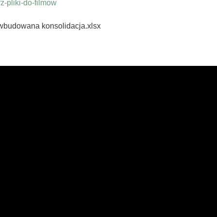
-pliki-do-filmow
 wbudowana konsolidacja.xlsx