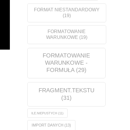
FORMAT NIESTANDARDOWY
(19)
FORMATOWANIE
WARUNKOWE
(19)
FORMATOWANIE
WARUNKOWE -
FORMUŁA
(29)
FRAGMENT.TEKSTU
(31)
ILE.NIEPUSTYCH
(11)
IMPORT DANYCH
(13)