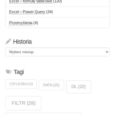
Excel – formuły tablicowe
(120)
Excel – Power Query
(34)
Przemyślenia
(4)
Historia
Historia
Tagi
CZY.LICZBA
(12)
DATA
(15)
DŁ
(22)
FILTR
(28)