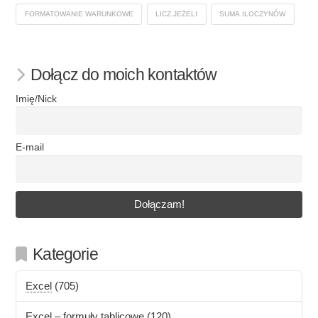
FORMATOWANIE WARUNKOWE
LICZ.JEŻELI
SUMA.ILOCZYNÓW
Dołącz do moich kontaktów
Imię/Nick
E-mail
Kategorie
Excel
(705)
Excel – formuły tablicowe
(120)