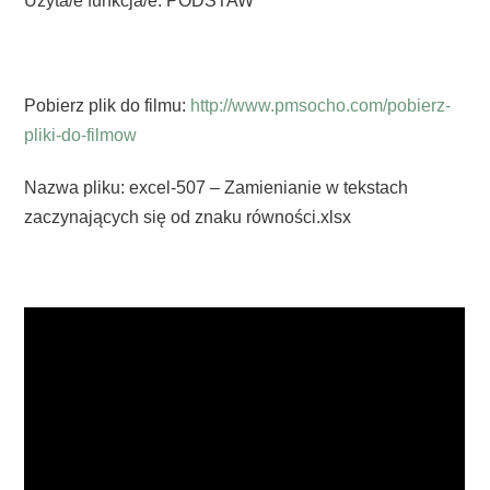
Użyta/e funkcja/e: PODSTAW
Pobierz plik do filmu:
http://www.pmsocho.com/pobierz-
pliki-do-filmow
Nazwa pliku: excel-507 – Zamienianie w tekstach
zaczynających się od znaku równości.xlsx