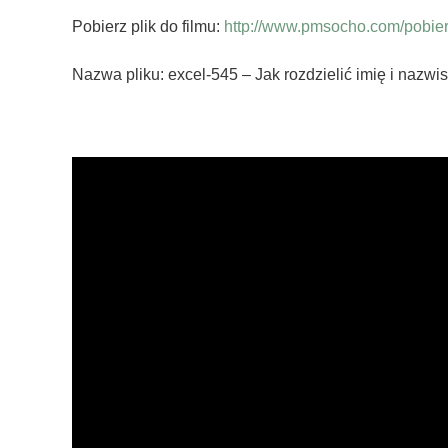
Pobierz plik do filmu:
http://www.pmsocho.com/pobierz
Nazwa pliku: excel-545 – Jak rozdzielić imię i nazwis