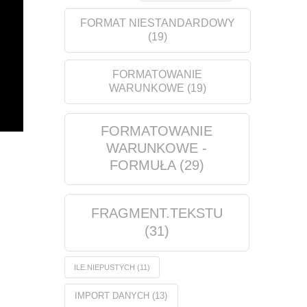
FORMAT NIESTANDARDOWY
(19)
FORMATOWANIE
WARUNKOWE
(19)
FORMATOWANIE
WARUNKOWE -
FORMUŁA
(29)
FRAGMENT.TEKSTU
(31)
ILE.NIEPUSTYCH
(11)
IMPORT DANYCH
(13)