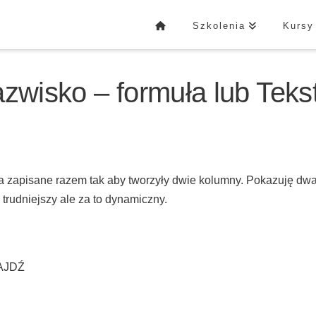
Szkolenia
Kursy
nazwisko – formuła lub Teks
ska zapisane razem tak aby tworzyły dwie kolumny. Pokazuję dw
i trudniejszy ale za to dynamiczny.
NAJDŹ