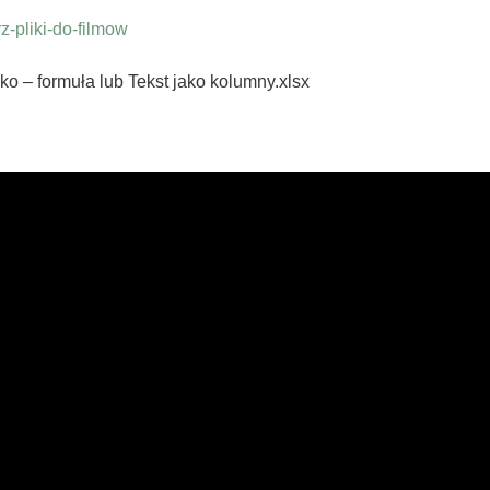
-pliki-do-filmow
ko – formuła lub Tekst jako kolumny.xlsx