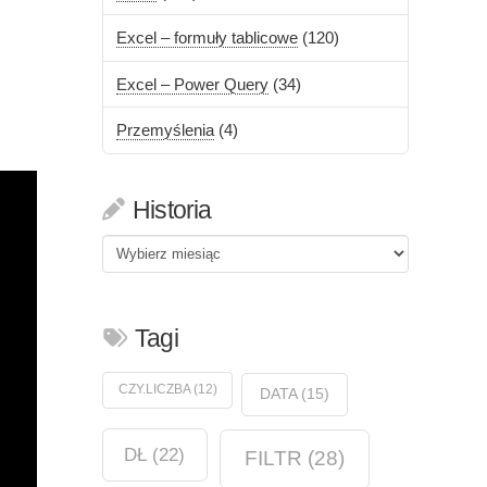
Excel – formuły tablicowe
(120)
Excel – Power Query
(34)
Przemyślenia
(4)
Historia
Historia
Tagi
CZY.LICZBA
(12)
DATA
(15)
DŁ
(22)
FILTR
(28)