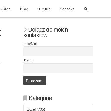
 video
Blog
O mnie
Kontakt
Dołącz do moich
t
kontaktów
Imię/Nick
E-mail
a
Kategorie
Excel
(705)