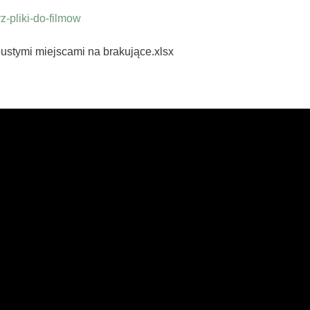
-pliki-do-filmow
pustymi miejscami na brakujące.xlsx