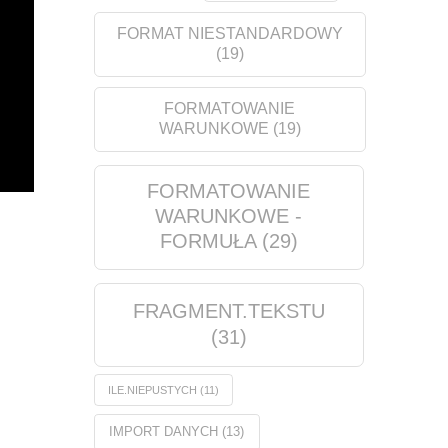
FORMAT NIESTANDARDOWY
(19)
FORMATOWANIE
WARUNKOWE
(19)
FORMATOWANIE
WARUNKOWE -
FORMUŁA
(29)
FRAGMENT.TEKSTU
(31)
ILE.NIEPUSTYCH
(11)
IMPORT DANYCH
(13)