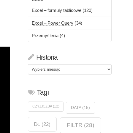
Excel – formuły tablicowe
(120)
Excel – Power Query
(34)
Przemyślenia
(4)
Historia
Historia
Tagi
CZY.LICZBA
(12)
DATA
(15)
DŁ
(22)
FILTR
(28)