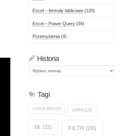
Excel – formuły tablicowe
(120)
Excel – Power Query
(34)
Przemyślenia
(4)
Historia
Historia
Tagi
CZY.LICZBA
(12)
DATA
(15)
DŁ
(22)
FILTR
(28)