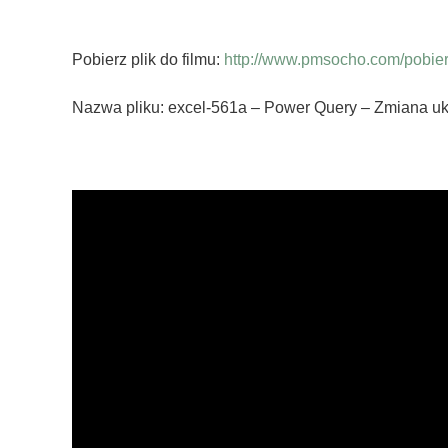
Pobierz plik do filmu:
http://www.pmsocho.com/pobierz
Nazwa pliku: excel-561a – Power Query – Zmiana u