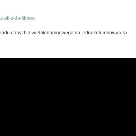
-pliki-do-filmow
kładu danych z wielokolumnowego na jednokolumnowy.xlsx