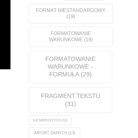
FORMAT NIESTANDARDOWY
(19)
FORMATOWANIE
WARUNKOWE
(19)
FORMATOWANIE
WARUNKOWE -
FORMUŁA
(29)
FRAGMENT.TEKSTU
(31)
ILE.NIEPUSTYCH
(11)
IMPORT DANYCH
(13)