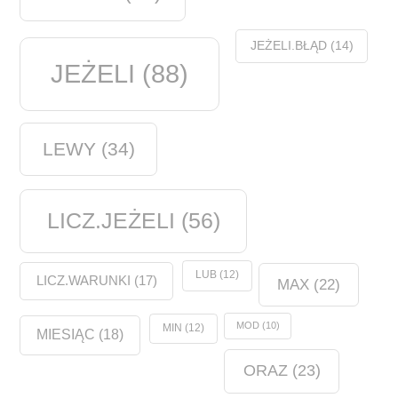
JEŻELI.BŁĄD
(14)
JEŻELI
(88)
LEWY
(34)
LICZ.JEŻELI
(56)
LUB
(12)
LICZ.WARUNKI
(17)
MAX
(22)
MOD
(10)
MIN
(12)
MIESIĄC
(18)
ORAZ
(23)