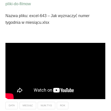
pliki-do-filmow
Nazwa pliku: excel-643 – Jak wyznaczyć numer
tygodnia w miesiącu.xlsx
DATA
MIESIĄC
NUM.TYG
ROK