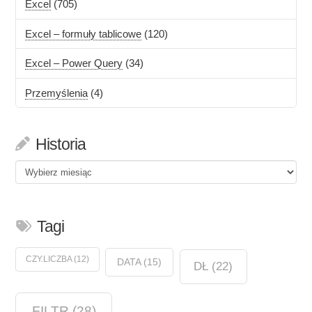
Excel
(705)
Excel – formuły tablicowe
(120)
Excel – Power Query
(34)
Przemyślenia
(4)
Historia
Historia
Tagi
CZY.LICZBA
(12)
DATA
(15)
DŁ
(22)
FILTR
(28)