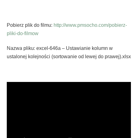
Pobierz plik do filmu:
http://www.pmsocho.com/pobierz-
pliki-do-filmow
Nazwa pliku: excel-646a – Ustawianie kolumn w
ustalonej kolejności (sortowanie od lewej do prawej).xlsx