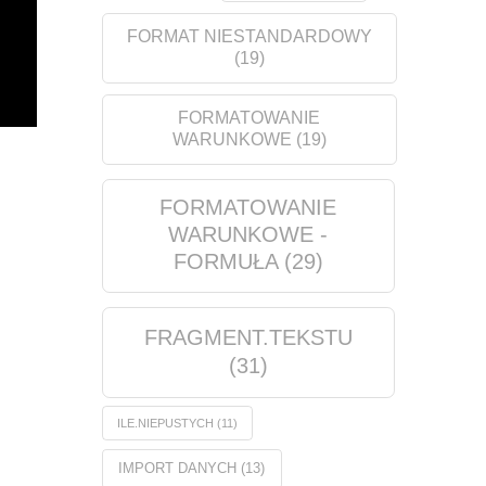
FORMAT NIESTANDARDOWY
(19)
FORMATOWANIE
WARUNKOWE
(19)
FORMATOWANIE
WARUNKOWE -
FORMUŁA
(29)
FRAGMENT.TEKSTU
(31)
ILE.NIEPUSTYCH
(11)
IMPORT DANYCH
(13)