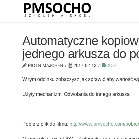
Automatyczne kopiowa
jednego arkusza do p
PIOTR MAJCHER
2017-02-13
EXCEL
W tym odcinku zobaczysz jak sprawić aby wartość wp
Użyty mechanizm: Odwołania do innego arkusza
Pobierz plik do filmu:
http://www.pmsocho.com/pobierz
Nazwa pliku: excel-684 – Automatyczne kopiowanie w