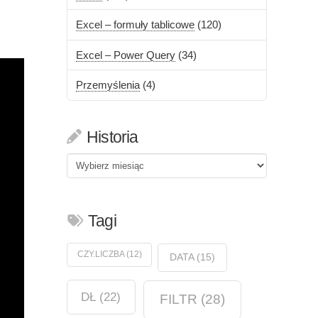
Excel – formuły tablicowe
(120)
Excel – Power Query
(34)
Przemyślenia
(4)
Historia
Historia
Tagi
CZY.LICZBA
(12)
DATA
(15)
DŁ
(22)
FILTR
(28)