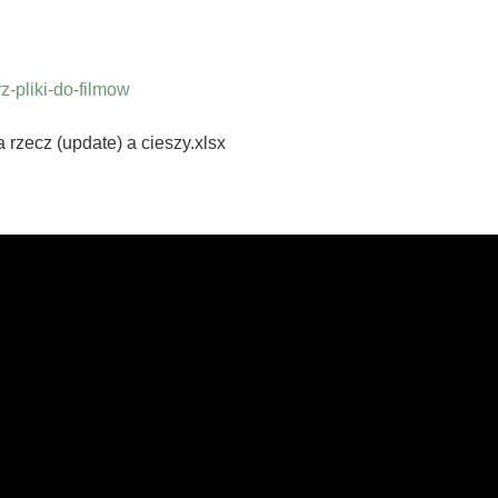
-pliki-do-filmow
rzecz (update) a cieszy.xlsx