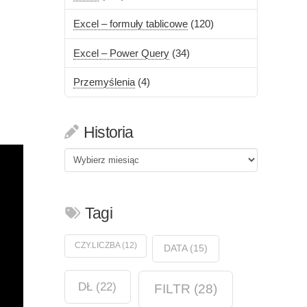
Excel – formuły tablicowe
(120)
Excel – Power Query
(34)
Przemyślenia
(4)
Historia
Historia
Tagi
CZY.LICZBA
(12)
DATA
(15)
DŁ
(22)
FILTR
(28)