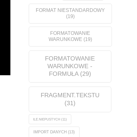
FORMAT NIESTANDARDOWY
(19)
FORMATOWANIE
WARUNKOWE
(19)
FORMATOWANIE
WARUNKOWE -
FORMUŁA
(29)
FRAGMENT.TEKSTU
(31)
ILE.NIEPUSTYCH
(11)
IMPORT DANYCH
(13)