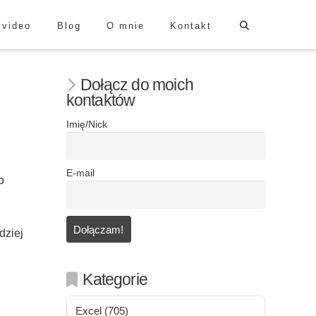
 video
Blog
O mnie
Kontakt
Dołącz do moich
kontaktów
Imię/Nick
E-mail
o
dziej
Kategorie
Excel
(705)