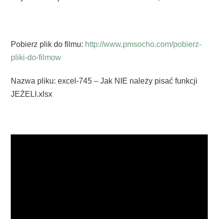
Pobierz plik do filmu:
http://www.pmsocho.com/pobierz-
pliki-do-filmow
Nazwa pliku: excel-745 – Jak NIE należy pisać funkcji
JEŻELI.xlsx