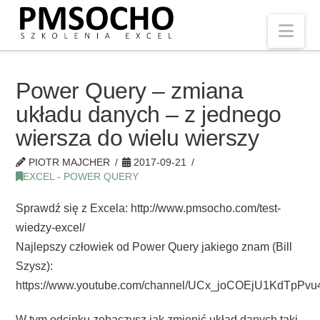
Nav
Power Query – zmiana
układu danych – z jednego
wiersza do wielu wierszy
PIOTR MAJCHER
2017-09-21
EXCEL - POWER QUERY
Sprawdź się z Excela: http://www.pmsocho.com/test-
wiedzy-excel/
Najlepszy człowiek od Power Query jakiego znam (Bill
Szysz):
https://www.youtube.com/channel/UCx_joCOEjU1KdTpPv
W tym odcinku zobaczysz jak zmienić układ danych taki