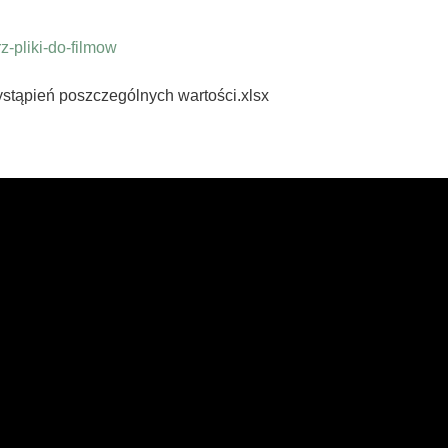
-pliki-do-filmow
stąpień poszczególnych wartości.xlsx