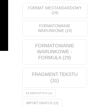
FORMAT NIESTANDARDOWY
(19)
FORMATOWANIE
WARUNKOWE
(19)
FORMATOWANIE
WARUNKOWE -
FORMUŁA
(29)
FRAGMENT.TEKSTU
(31)
ILE.NIEPUSTYCH
(11)
IMPORT DANYCH
(13)