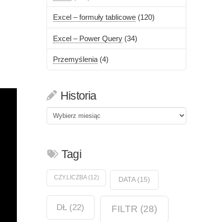
Excel – formuły tablicowe
(120)
Excel – Power Query
(34)
Przemyślenia
(4)
Historia
Historia
Tagi
CZY.LICZBA
(12)
DATA
(15)
DŁ
(22)
FILTR
(28)