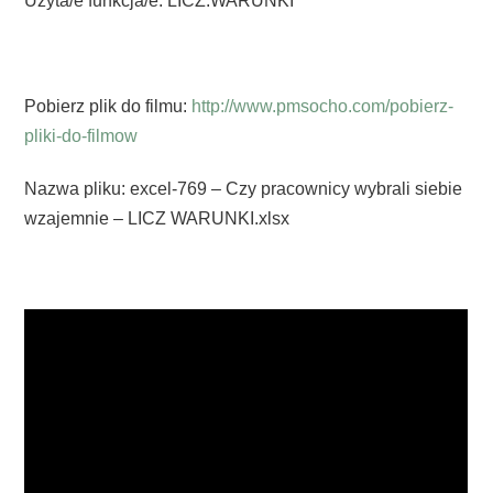
Użyta/e funkcja/e: LICZ.WARUNKI
Pobierz plik do filmu:
http://www.pmsocho.com/pobierz-
pliki-do-filmow
Nazwa pliku: excel-769 – Czy pracownicy wybrali siebie
wzajemnie – LICZ WARUNKI.xlsx