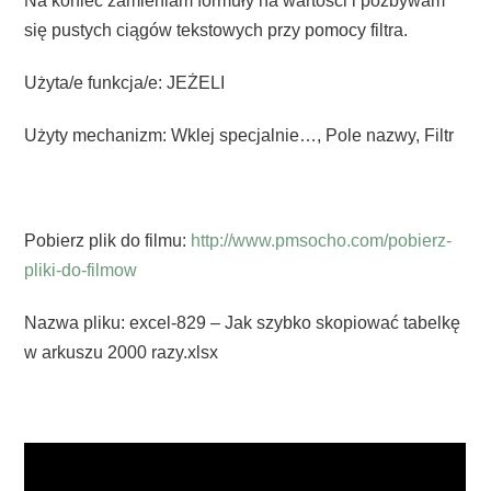
Na koniec zamieniam formuły na wartości i pozbywam
się pustych ciągów tekstowych przy pomocy filtra.
Użyta/e funkcja/e: JEŻELI
Użyty mechanizm: Wklej specjalnie…, Pole nazwy, Filtr
Pobierz plik do filmu:
http://www.pmsocho.com/pobierz-
pliki-do-filmow
Nazwa pliku: excel-829 – Jak szybko skopiować tabelkę
w arkuszu 2000 razy.xlsx