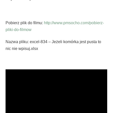
Pobierz plik do filmu:
http://www.pmsocho.com/pobierz-
pliki-do-filmow
Nazwa pliku: excel-834 – Jeżeli komórka jest pusta to
nic nie wpisuj.xlsx