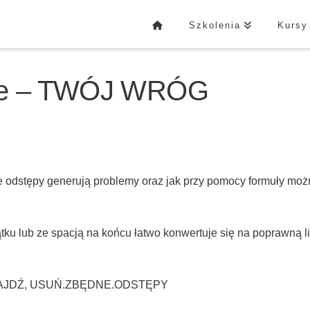
Szkolenia
Kursy
cje – TWÓJ WRÓG
e odstępy generują problemy oraz jak przy pomocy formuły moż
ątku lub ze spacją na końcu łatwo konwertuje się na poprawną l
 ZNAJDŹ, USUŃ.ZBĘDNE.ODSTĘPY